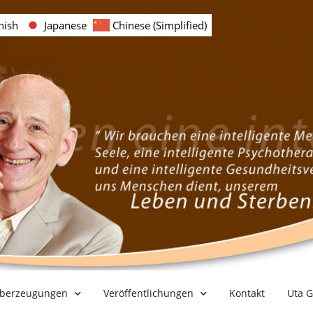
nish
Japanese
Chinese (Simplified)
berzeugungen
Veröffentlichungen
Kontakt
Uta G