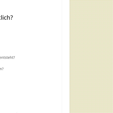
lich?
entsteht?
en?