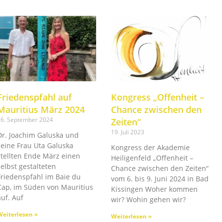
Friedenspfahl auf
Kongress „Offenheit –
Mauritius März 2024​
Chance zwischen den
16. September 2024
Zeiten“
19. Juli 2023
Dr. Joachim Galuska und
seine Frau Uta Galuska
Kongress der Akademie
stellten Ende März einen
Heiligenfeld „Offenheit –
selbst gestalteten
Chance zwischen den Zeiten“
Friedenspfahl im Baie du
vom 6. bis 9. Juni 2024 in Bad
Cap, im Süden von Mauritius
Kissingen Woher kommen
auf. Auf
wir? Wohin gehen wir?
Weiterlesen »
Weiterlesen »